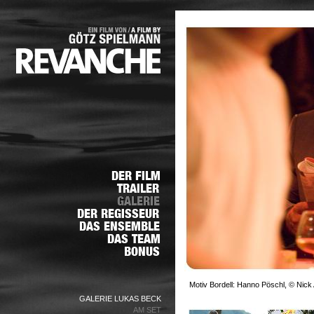
Motiv Bordell: Hanno Pöschl, © Nick 
GALERIE LUKAS BECK
AM SET