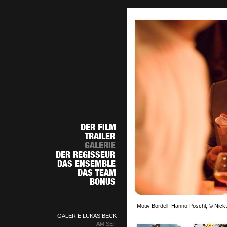
Motiv Bordell: Hanno Pöschl, © Nick 
GALERIE LUKAS BECK
AM SET