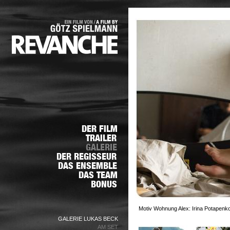
Motiv Wohnung Alex: Irina Potapenko
GALERIE LUKAS BECK
AM SET