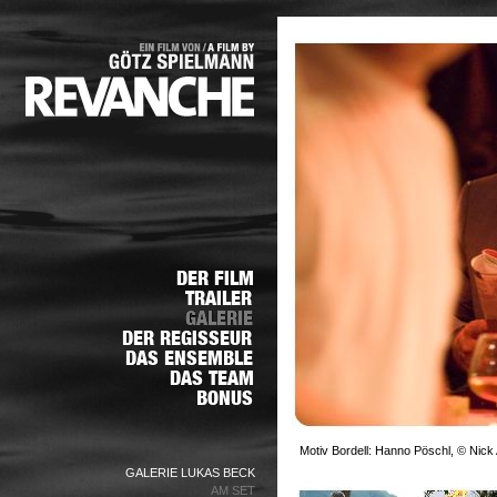
Motiv Bordell: Hanno Pöschl, © Nick 
GALERIE LUKAS BECK
AM SET