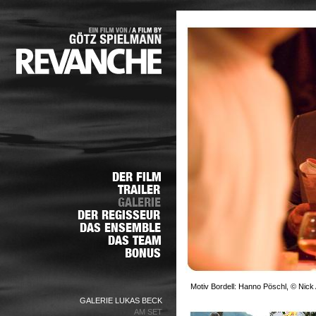
Motiv Bordell: Hanno Pöschl, © Nick 
GALERIE LUKAS BECK
AM SET