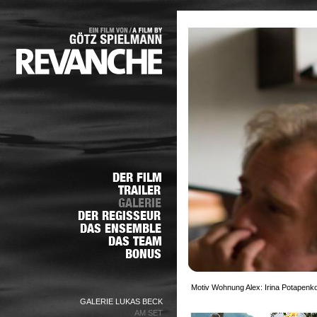
Motiv Wohnung Alex: Irina Potapenko
GALERIE LUKAS BECK
AM SET