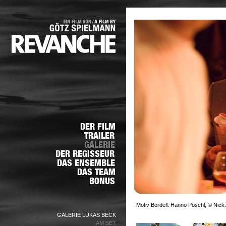
Motiv Bordell: Hanno Pöschl, © Nick 
GALERIE LUKAS BECK
AM SET