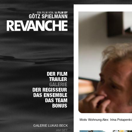
Motiv Wohnung Alex: Irina Potapenko
GALERIE LUKAS BECK
AM SET