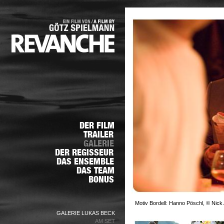
Motiv Bordell: Hanno Pöschl, © Nick 
GALERIE LUKAS BECK
AM SET