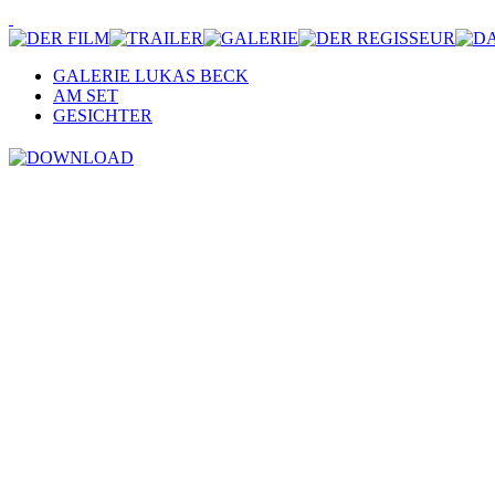
GALERIE LUKAS BECK
AM SET
GESICHTER
Motiv Bauernhof/Scheune, © Nick Albert