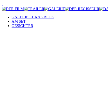
GALERIE LUKAS BECK
AM SET
GESICHTER
Motiv Einfamilienhaus: Götz Spielmann und Ursula Strauss bei der P