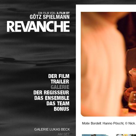
Motiv Bordell: Hanno Pöschl, © Nick 
GALERIE LUKAS BECK
AM SET