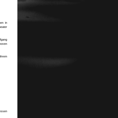
en in
heater
fgang
anoven
 ihrem
 essen