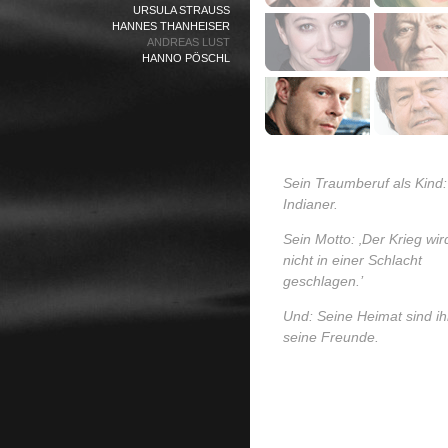
URSULA STRAUSS
HANNES THANHEISER
ANDREAS LUST
HANNO PÖSCHL
Sein Traumberuf als Kind:
Indianer.
Sein Motto: ‚Der Krieg wir
nicht in einer Schlacht
geschlagen.’
Und: Seine Heimat sind i
seine Freunde.