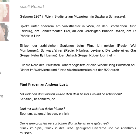
spielt Robert
Geboren 1967 in Wien. Studierte am Mozarteum in Salzburg Schauspiel.
Spielte unter anderem am Volkstheater in Wien, an den Städtischen Bühn
Freiburg, am Landestheater Tirol, an den Vereinigten Bühnen Bozen, am T
Phönix in Linz.
Einige, der zahlreichen Stationen beim Film: Ich gelobe (Regie: Wol
Murnberger), Schwarzfahrer (Regie: Nikolaus Leytner), Die Liebe eines G
(Regie: Peter Ily Huemer), Der Unfisch (Regie: Robert Dornhelm).
Für die Rolle des Polizisten Robert begleitete er eine Woche lang Polizisten bei
Dienst im Waldviertel und führte Alkoholkontrollen auf der B22 durch.
d
Fünf Fragen an Andreas Lust:
Mit welchen drei Worten würde dich dein bester Freund beschreiben?
hm
Sensibel, besonders, da.
Und mit welchen deine Mutter?
Spontan, aufgeschlossen, ehrlich.
Deine drei größten persönlichen Wünsche an eine gute Fee?
Glück im Spiel, Glück in der Liebe, genügend Eiscreme und nie Affenhirn
müssen.