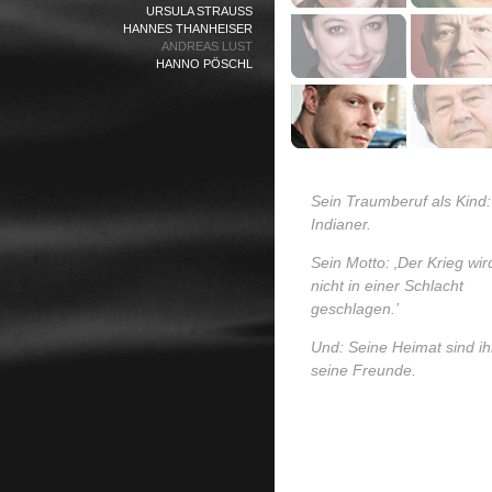
URSULA STRAUSS
HANNES THANHEISER
ANDREAS LUST
HANNO PÖSCHL
Sein Traumberuf als Kind:
Indianer.
Sein Motto: ‚Der Krieg wir
nicht in einer Schlacht
geschlagen.’
Und: Seine Heimat sind i
seine Freunde.