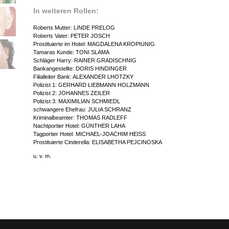
In weiteren Rollen:
Roberts Mutter: LINDE PRELOG
Roberts Vater: PETER JOSCH
Prostituierte im Hotel: MAGDALENA KROPIUNIG
Tamaras Kunde: TONI SLAMA
Schläger Harry: RAINER GRADISCHNIG
Bankangestellte: DORIS HINDINGER
Filialleiter Bank: ALEXANDER LHOTZKY
Polizist 1: GERHARD LIEBMANN HOLZMANN
Polizist 2: JOHANNES ZEILER
Polizist 3: MAXIMILIAN SCHMIEDL
schwangere Ehefrau: JULIA SCHRANZ
Kriminalbeamter: THOMAS RADLEFF
Nachtportier Hotel: GÜNTHER LAHA
Tagportier Hotel: MICHAEL-JOACHIM HEISS
Prostituierte Cinderella: ELISABETHA PEJCINOSKA
u. v. m.