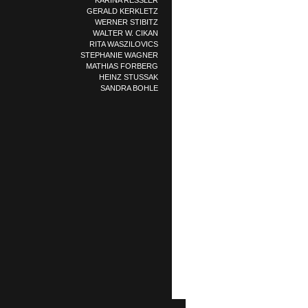
KARINA RESSLER
GERALD KERKLETZ
WERNER STIBITZ
WALTER W. CIKAN
RITA WASZILOVICS
STEPHANIE WAGNER
MATHIAS FORBERG
HEINZ STUSSAK
SANDRA BOHLE