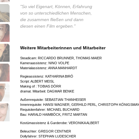
"So viel Eigenart, Können, Erfahrung
von so unterschiedlichen Menschen,
die zusammen fließen und dann
diesen einen Film ergeben."
Weitere Mitarbeiterinnen und Mitarbeiter
Steadicam: RICCARDO BRUNNER, THOMAS MAIER
Kameraassistenz: NINO VOLPE
Materialassistenz: ANNA MANHARDT
Regieassistenz: KATHARINA BIRÓ
Script: ALBERT MEISL
Making of : TOBIAS DÖRR
dramat. Mitarbeit: DAGMAR BENKE
Außenrequisite: SEBASTIAN THANHEISER
Innenrequisite: HANSI WAGNER, GERHILD PERL, CHRISTOPH KÖNIGSMA
Requisitenfahrer: MICHAEL BUCHARD
Bau: HARALD HAIMBÖCK, FRITZ MARTAN
Kostümassistenz & Garderobe: VERONIKA ALBERT
Beleuchter: GREGOR CENTNER
Dollyfahrer: STEPHAN LUDESCHER