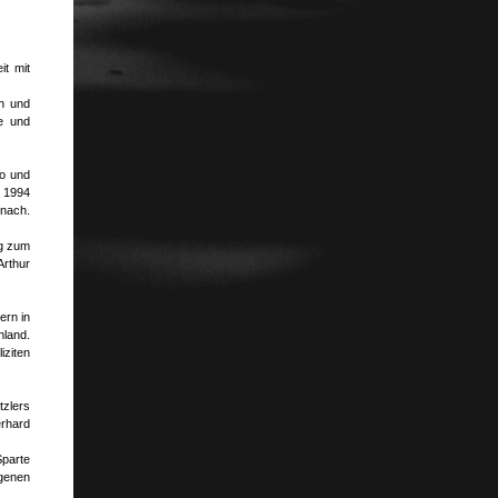
it mit
h und
e und
no und
n 1994
nach.
ng zum
rthur
ern in
hland.
iziten
tzlers
erhard
Sparte
genen