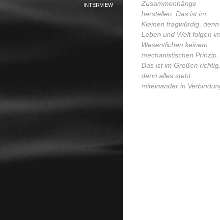
Zusammenhänge
INTERVIEW
herstellen. Das ist im
Kleinen fragwürdig, denn
Leben und Welt folgen i
Wesentlichen keinem
mechanistischen Prinzip.
Das ist im Großen richtig
denn alles steht
miteinander in Verbindun