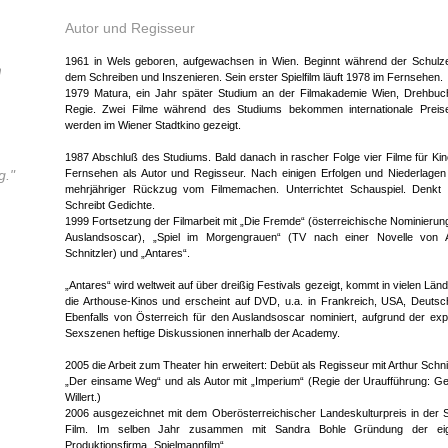
Autor und Regisseur
1961 in Wels geboren, aufgewachsen in Wien. Beginnt während der Schulze
m
dem Schreiben und Inszenieren. Sein erster Spielfilm läuft 1978 im Fernsehen.
1979 Matura, ein Jahr später Studium an der Filmakademie Wien, Drehbuc
Regie. Zwei Filme während des Studiums bekommen internationale Preis
werden im Wiener Stadtkino gezeigt.
,
1987 Abschluß des Studiums. Bald danach in rascher Folge vier Filme für Ki
g."
Fernsehen als Autor und Regisseur. Nach einigen Erfolgen und Niederlage
mehrjähriger Rückzug vom Filmemachen. Unterrichtet Schauspiel. Denkt 
Schreibt Gedichte.
1999 Fortsetzung der Filmarbeit mit „Die Fremde“ (österreichische Nominieru
Auslandsoscar), „Spiel im Morgengrauen“ (TV nach einer Novelle von A
Schnitzler) und „Antares“.
„Antares“ wird weltweit auf über dreißig Festivals gezeigt, kommt in vielen Länd
die Arthouse-Kinos und erscheint auf DVD, u.a. in Frankreich, USA, Deutsc
Ebenfalls von Österreich für den Auslandsoscar nominiert, aufgrund der expl
Sexszenen heftige Diskussionen innerhalb der Academy.
2005 die Arbeit zum Theater hin erweitert: Debüt als Regisseur mit Arthur Schni
„Der einsame Weg“ und als Autor mit „Imperium“ (Regie der Uraufführung: G
Willert.)
2006 ausgezeichnet mit dem Oberösterreichischer Landeskulturpreis in der 
Film. Im selben Jahr zusammen mit Sandra Bohle Gründung der ei
Produktionsfirma „Spielmannfilm“.