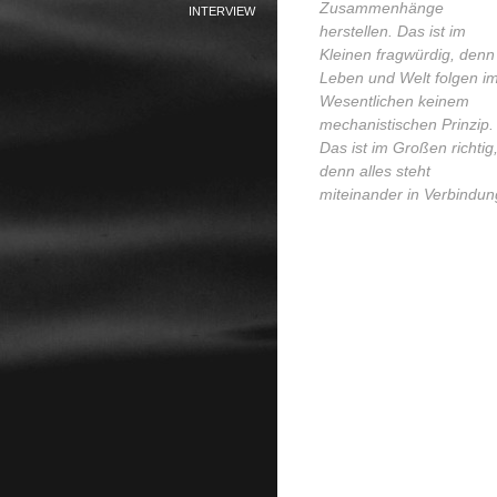
Zusammenhänge
INTERVIEW
herstellen. Das ist im
Kleinen fragwürdig, denn
Leben und Welt folgen i
Wesentlichen keinem
mechanistischen Prinzip.
Das ist im Großen richtig
denn alles steht
miteinander in Verbindun