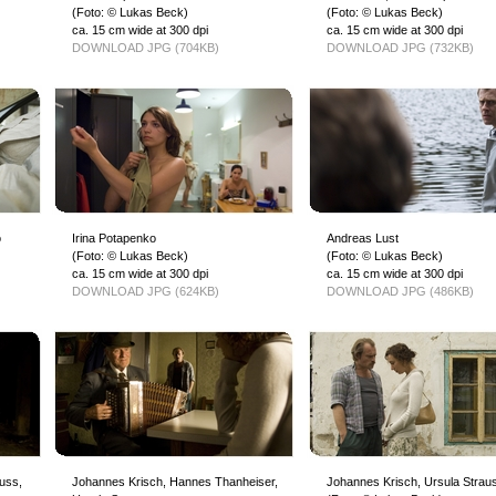
(Foto: © Lukas Beck)
(Foto: © Lukas Beck)
ca. 15 cm wide at 300 dpi
ca. 15 cm wide at 300 dpi
DOWNLOAD JPG (704KB)
DOWNLOAD JPG (732KB)
o
Irina Potapenko
Andreas Lust
(Foto: © Lukas Beck)
(Foto: © Lukas Beck)
ca. 15 cm wide at 300 dpi
ca. 15 cm wide at 300 dpi
DOWNLOAD JPG (624KB)
DOWNLOAD JPG (486KB)
uss,
Johannes Krisch, Hannes Thanheiser,
Johannes Krisch, Ursula Strau