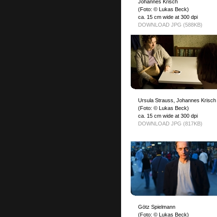
Johannes Krisch
(Foto: © Lukas Beck)
ca. 15 cm wide at 300 dpi
DOWNLOAD JPG (588KB)
Ursula Strauss, Johannes Krisch
(Foto: © Lukas Beck)
ca. 15 cm wide at 300 dpi
DOWNLOAD JPG (817KB)
Götz Spielmann
(Foto: © Lukas Beck)