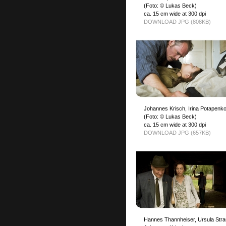
(Foto: © Lukas Beck)
ca. 15 cm wide at 300 dpi
DOWNLOAD JPG (808KB)
Johannes Krisch, Irina Potapenk
(Foto: © Lukas Beck)
ca. 15 cm wide at 300 dpi
DOWNLOAD JPG (657KB)
Hannes Thannheiser, Ursula Stra