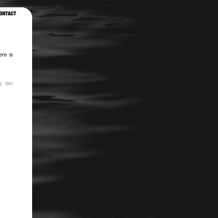
ere is
g der