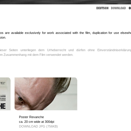
s are available exclusively for work associated with the film, duplication for use elsewh
sion.
 dieser Seiten unterliegen dem Urheberrecht und dürfen ohne Einverständniserklärun
h im Zusammenhang mit dem Film verwendet werden.
Poster Revanche
ca. 20 cm wide at 300dpi
DOWNLOAD JPG (756KB)