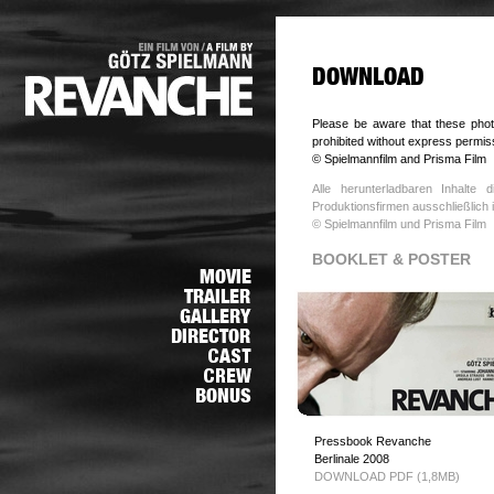
Please be aware that these photo
prohibited without express permis
© Spielmannfilm and Prisma Film
Alle herunterladbaren Inhalte
Produktionsfirmen ausschließlic
© Spielmannfilm und Prisma Film
BOOKLET & POSTER
Pressbook Revanche
Berlinale 2008
DOWNLOAD PDF (1,8MB)