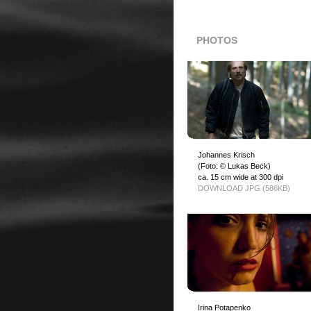
PHOTOS
Johannes Krisch
(Foto: © Lukas Beck)
ca. 15 cm wide at 300 dpi
DOWNLOAD JPG (586KB)
Irina Potapenko