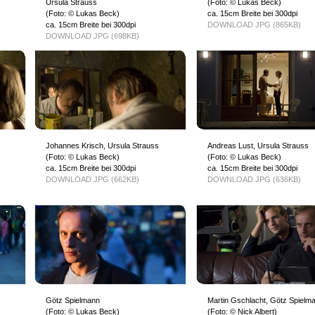
Ursula Strauss
(Foto: © Lukas Beck)
(Foto: © Lukas Beck)
ca. 15cm Breite bei 300dpi
ca. 15cm Breite bei 300dpi
DOWNLOAD JPG (865KB)
DOWNLOAD JPG (698KB)
Johannes Krisch, Ursula Strauss
Andreas Lust, Ursula Strauss
(Foto: © Lukas Beck)
(Foto: © Lukas Beck)
ca. 15cm Breite bei 300dpi
ca. 15cm Breite bei 300dpi
DOWNLOAD JPG (662KB)
DOWNLOAD JPG (636KB)
Götz Spielmann
Martin Gschlacht, Götz Spielm
(Foto: © Lukas Beck)
(Foto: © Nick Albert)