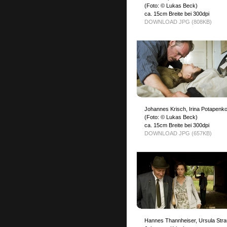
(Foto: © Lukas Beck)
ca. 15cm Breite bei 300dpi
DOWNLOAD JPG (808KB)
Johannes Krisch, Irina Potapenk
(Foto: © Lukas Beck)
ca. 15cm Breite bei 300dpi
DOWNLOAD JPG (657KB)
Hannes Thannheiser, Ursula Stra