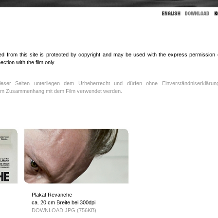
ed from this site is protected by copyright and may be used with the express permission 
tion with the film only.
 dieser Seiten unterliegen dem Urheberrecht und dürfen ohne Einverständniserklärun
h im Zusammenhang mit dem Film verwendet werden.
Plakat Revanche
ca. 20 cm Breite bei 300dpi
DOWNLOAD JPG (756KB)