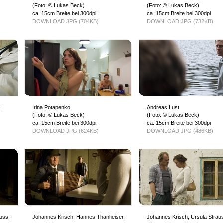
(Foto: © Lukas Beck)
(Foto: © Lukas Beck)
ca. 15cm Breite bei 300dpi
ca. 15cm Breite bei 300dpi
DOWNLOAD JPG (704KB)
DOWNLOAD JPG (732KB)
o
Irina Potapenko
Andreas Lust
(Foto: © Lukas Beck)
(Foto: © Lukas Beck)
ca. 15cm Breite bei 300dpi
ca. 15cm Breite bei 300dpi
DOWNLOAD JPG (624KB)
DOWNLOAD JPG (486KB)
uss,
Johannes Krisch, Hannes Thanheiser,
Johannes Krisch, Ursula Strau