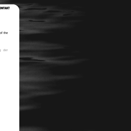
of the
g der