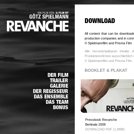
All content that can be download
production companies and in connec
© Spielmannfilm and Prisma Film
Alle herunterladbaren Inhalte
Produktionsfirmen ausschließlic
© Spielmannfilm und Prisma Film
BOOKLET & PLAKAT
Pressbook Revanche
Berlinale 2008
DOWNLOAD PDF (1,8MB)