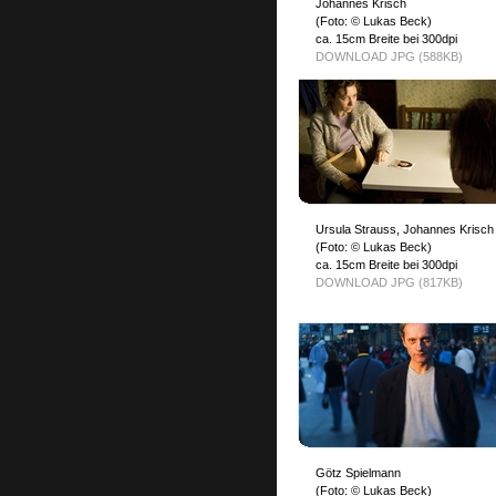
Johannes Krisch
(Foto: © Lukas Beck)
ca. 15cm Breite bei 300dpi
DOWNLOAD JPG (588KB)
Ursula Strauss, Johannes Krisch
(Foto: © Lukas Beck)
ca. 15cm Breite bei 300dpi
DOWNLOAD JPG (817KB)
Götz Spielmann
(Foto: © Lukas Beck)