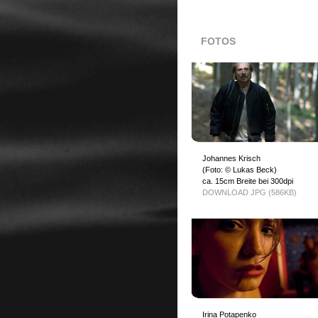
FOTOS
Johannes Krisch
(Foto: © Lukas Beck)
ca. 15cm Breite bei 300dpi
DOWNLOAD JPG (586KB)
Irina Potapenko