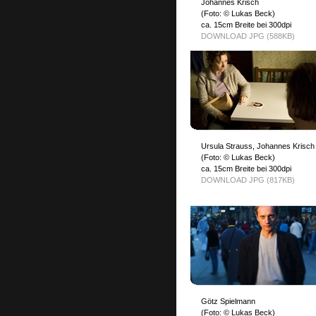
Johannes Krisch
(Foto: © Lukas Beck)
ca. 15cm Breite bei 300dpi
DOWNLOAD JPG (588KB)
Ursula Strauss, Johannes Krisch
(Foto: © Lukas Beck)
ca. 15cm Breite bei 300dpi
DOWNLOAD JPG (817KB)
Götz Spielmann
(Foto: © Lukas Beck)