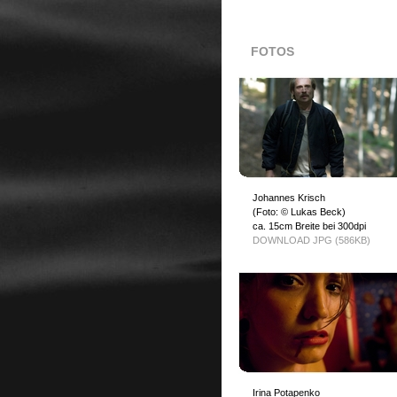
FOTOS
Johannes Krisch
(Foto: © Lukas Beck)
ca. 15cm Breite bei 300dpi
DOWNLOAD JPG (586KB)
Irina Potapenko