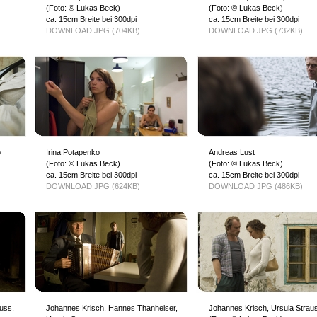
(Foto: © Lukas Beck)
(Foto: © Lukas Beck)
ca. 15cm Breite bei 300dpi
ca. 15cm Breite bei 300dpi
DOWNLOAD JPG (704KB)
DOWNLOAD JPG (732KB)
o
Irina Potapenko
Andreas Lust
(Foto: © Lukas Beck)
(Foto: © Lukas Beck)
ca. 15cm Breite bei 300dpi
ca. 15cm Breite bei 300dpi
DOWNLOAD JPG (624KB)
DOWNLOAD JPG (486KB)
uss,
Johannes Krisch, Hannes Thanheiser,
Johannes Krisch, Ursula Strau