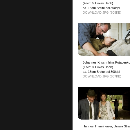
(Foto: © Lukas Beck)
ca. 15cm Breite bei 300dpi
DOWNLOAD JPG (808KB)
Johannes Krisch, Irina Potapenk
(Foto: © Lukas Beck)
ca. 15cm Breite bei 300dpi
DOWNLOAD JPG (657KB)
Hannes Thannheiser, Ursula Stra