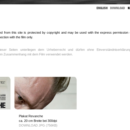
ed from this site is protected by copyright and may be used with the express permission 
tion with the film only.
 dieser Seiten unterliegen dem Urheberrecht und dürfen ohne Einverständniserklärun
h im Zusammenhang mit dem Film verwendet werden.
Plakat Revanche
ca. 20 cm Breite bei 300dpi
DOWNLOAD JPG (756KB)