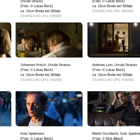
Ursula Strauss
(Foto: © Lukas Beck)
(Foto: © Lukas Beck)
ca. 15cm Breite bei 300dpi
ca. 15cm Breite bei 300dpi
DOWNLOAD JPG (865KB)
DOWNLOAD JPG (698KB)
Johannes Krisch, Ursula Strauss
Andreas Lust, Ursula Strauss
(Foto: © Lukas Beck)
(Foto: © Lukas Beck)
ca. 15cm Breite bei 300dpi
ca. 15cm Breite bei 300dpi
DOWNLOAD JPG (662KB)
DOWNLOAD JPG (636KB)
Götz Spielmann
Martin Gschlacht, Götz Spielm
(Foto: © Lukas Beck)
(Foto: © Nick Albert)