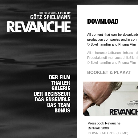
All content that can be download
production companies and in connec
© Spielmannfilm and Prisma Film
Alle herunterladbaren Inhalte
Produktionsfirmen ausschließlic
© Spielmannfilm und Prisma Film
BOOKLET & PLAKAT
Pressbook Revanche
Berlinale 2008
DOWNLOAD PDF (1,8MB)