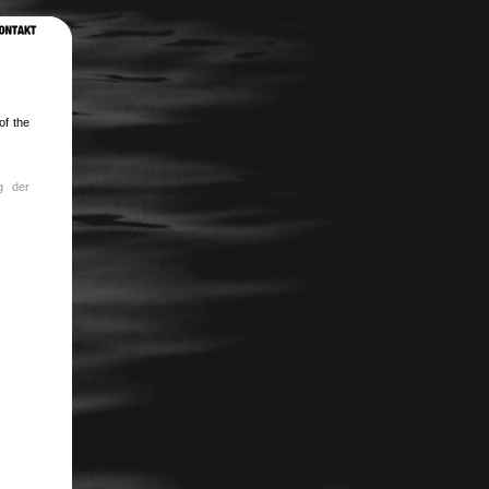
of the
g der