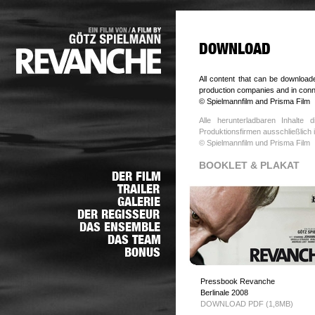
All content that can be download
production companies and in connec
© Spielmannfilm and Prisma Film
Alle herunterladbaren Inhalte
Produktionsfirmen ausschließlic
© Spielmannfilm und Prisma Film
BOOKLET & PLAKAT
Pressbook Revanche
Berlinale 2008
DOWNLOAD PDF (1,8MB)