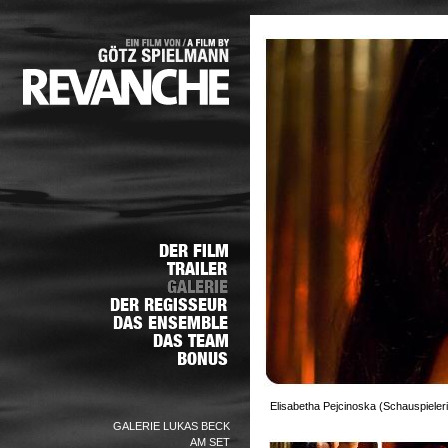
Elisabetha Pejcinoska (Schauspieleri
GALERIE LUKAS BECK
AM SET