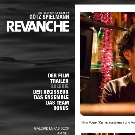
Nino Volpe (Kamerassistenz) und Ann
GALERIE LUKAS BECK
AM SET