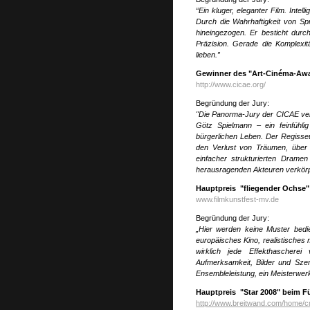
“Ein kluger, eleganter Film. Inte
Durch die Wahrhaftigkeit von S
hineingezogen. Er besticht dur
Präzision. Gerade die Komplexi
lieben.
”
Gewinner des "Art-Cinéma-Awar
http://www.cicae.org/
Begründung der Jury:
"Die Panorma-Jury der CICAE ver
Götz Spielmann – ein feinfühl
bürgerlichen Leben. Der Regisseu
den Verlust von Träumen, über 
einfacher strukturierten Dramen
herausragenden Akteuren verkörp
Hauptpreis "fliegender Ochse"
www.filmkunstfest-mv.de
Begründung der Jury:
„
Hier werden keine Muster bedi
europäisches Kino, realistisches
wirklich jede Effekthascherei
Aufmerksamkeit, Bilder und Szen
Ensembleleistung, ein Meisterwerk
Hauptpreis "Star 2008" beim Fü
http://www.breitwand.com/home/cm