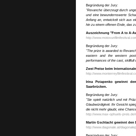
Begründung der Jury:
"Revanche überzeugt durch ungewö
und eine bewundernswerte Schaus
Anfang an, entwickelt sich aus e
hin zu einem offenen Ende, das z
Auszeichnung "From A to A-Awa
http://www.motovunfilmfestival.co
Begründung der Jury:
"The prize is awarded to Revanche
eastern and the western post-
performances of the cast, skillful
Zwei Preise beim International
http://www.monterreyfilmfestival.
Irina Potapenko gewinnt den
Saarbrücken.
Begründung der Jury:
"Sie spielt natürlich und mit Pr
Glaubwürdigkeit. Ihr Gesicht spie
die nicht mehr glaubt, eine Chanc
http://www.max-ophuels-preis.de
Martin Gschlacht gewinnt den D
http://www.diagonale.at/diagonale
Begründung der Jury: