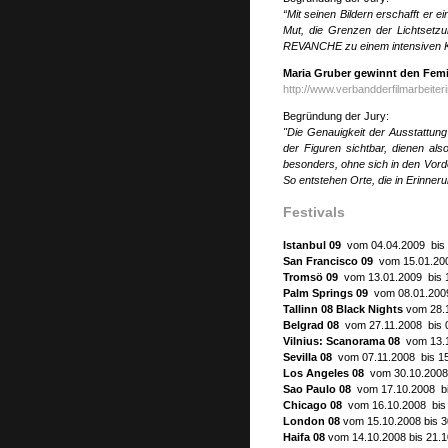
“Mit seinen Bildern erschafft er 
Mut, die Grenzen der Lichtsetz
REVANCHE zu einem intensiven Ki
Maria Gruber gewinnt den Femi
http://www.verbandderfilmarbeiter
Begründung der Jury:
"Die Genauigkeit der Ausstattun
der Figuren sichtbar, dienen a
besonders, ohne sich in den Vorde
So entstehen Orte, die in Erinneru
Festivals
Istanbul 09
vom 04.04.2009 bis 1
San Francisco 09
vom 15.01.200
Tromsö 09
vom 13.01.2009 bis 
Palm Springs 09
vom 08.01.2009
Tallinn 08 Black Nights
vom 28.1
Belgrad 08
vom 27.11.2008 bis 0
Vilnius: Scanorama 08
vom 13.1
Sevilla 08
vom 07.11.2008 bis 15.
Los Angeles 08
vom 30.10.2008 
Sao Paulo 08
vom 17.10.2008 bis
Chicago 08
vom 16.10.2008 bis 2
London 08
vom 15.10.2008 bis 3
Haifa 08
vom 14.10.2008 bis 21.1