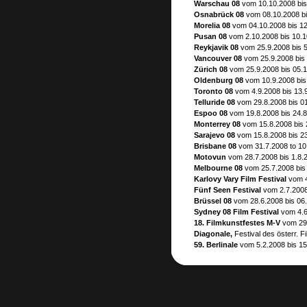
Warschau 08
vom 10.10.2008 bis
Osnabrück 08
vom 08.10.2008 b
Morelia 08
vom 04.10.2008 bis 12
Pusan 08
vom 2.10.2008 bis 10.1
Reykjavik 08
vom 25.9.2008 bis 5
Vancouver 08
vom 25.9.2008 bis
Zürich 08
vom 25.9.2008 bis 05.1
Oldenburg 08
vom 10.9.2008 bis
Toronto 08
vom 4.9.2008 bis 13.
Telluride 08
vom 29.8.2008 bis 01
Espoo 08
vom 19.8.2008 bis 24.8
Monterrey 08
vom 15.8.2008 bis 
Sarajevo 08
vom 15.8.2008 bis 2
Brisbane 08
vom 31.7.2008 to 10.
Motovun
vom 28.7.2008 bis 1.8.
Melbourne 08
vom 25.7.2008 bis 
Karlovy Vary Film Festival
vom 4
Fünf Seen Festival
vom 2.7.2008
Brüssel 08
vom 28.6.2008 bis 06.
Sydney 08 Film Festival
vom 4.6
18. Filmkunstfestes M-V
vom 29
Diagonale,
Festival des österr. F
59. Berlinale
vom 5.2.2008 bis 15