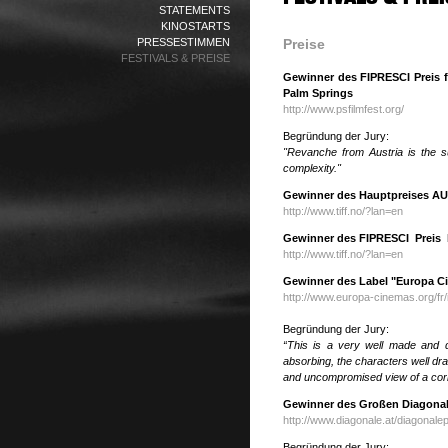
STATEMENTS
KINOSTARTS
PRESSESTIMMEN
Preise
FESTIVALS & PREISE
Gewinner des FIPRESCI Preis f
Palm Springs
http://www.psfilmfest.org/
Begründung der Jury:
"Revanche from Austria is the s
complexity."
Gewinner des Hauptpreises AU
http://www.tiff.no/?lan=en
Gewinner des FIPRESCI Preis b
http://www.tiff.no/?lan=en
Gewinner des Label "Europa C
http://www.europa-cinemas.org/fr
Begründung der Jury:
“This is a very well made and d
absorbing, the characters well dr
and uncompromised view of a
cor
Gewinner des Großen Diagonal
http://www.diagonale.at/diagonale
Begründung der Jury: