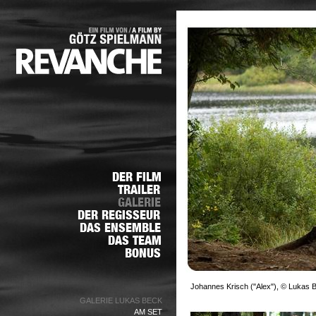
Johannes Krisch ("Alex"), © Lukas 
GALERIE LUKAS BECK
AM SET