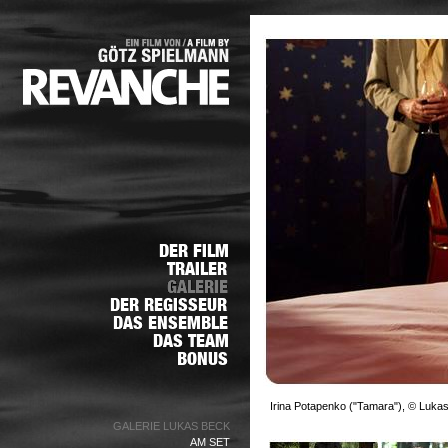
Irina Potapenko ("Tamara"), © Luka
GALERIE LUKAS BECK
AM SET