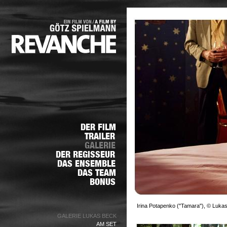
Irina Potapenko ("Tamara"), © Luka
GALERIE LUKAS BECK
AM SET