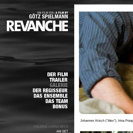
Johannes Krisch ("Alex"), Irina Pot
GALERIE LUKAS BECK
AM SET