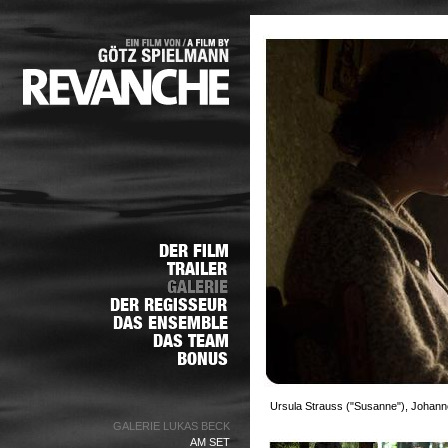
Ursula Strauss ("Susanne"), Johann
GALERIE LUKAS BECK
AM SET