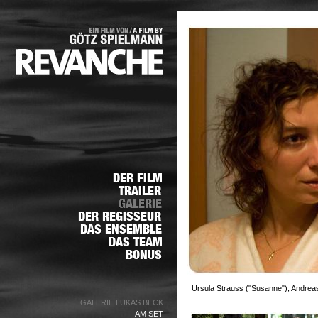
Ursula Strauss ("Susanne"), Andrea
GALERIE LUKAS BECK
AM SET