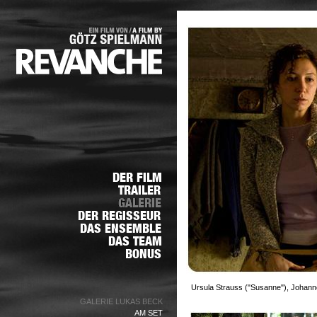
Ursula Strauss ("Susanne"), Johann
GALERIE LUKAS BECK
AM SET