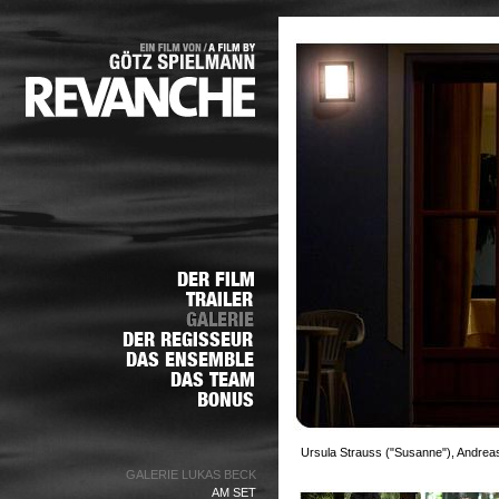
Ursula Strauss ("Susanne"), Andrea
GALERIE LUKAS BECK
AM SET