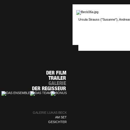
Ursula Strauss ("Susanne"), Andrea
GALERIE LUKAS BECK
AM SET
GESICHTER