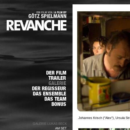
Johannes Krisch ("Alex"), Ursula S
GALERIE LUKAS BECK
AM SET