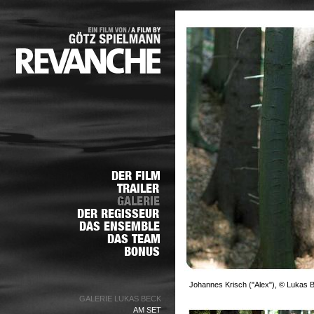
Johannes Krisch ("Alex"), © Lukas 
GALERIE LUKAS BECK
AM SET