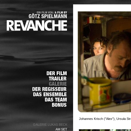
Johannes Krisch ("Alex"), Ursula S
GALERIE LUKAS BECK
AM SET