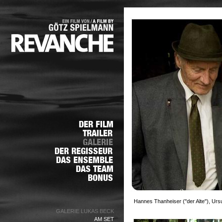
Hannes Thanheiser ("der Alte"), Urs
GALERIE LUKAS BECK
AM SET