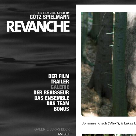
Johannes Krisch ("Alex"), © Lukas 
GALERIE LUKAS BECK
AM SET