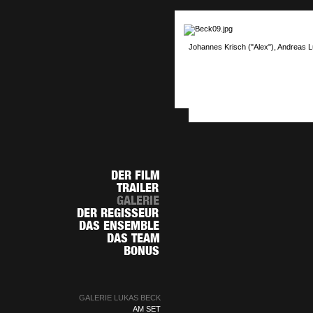
Johannes Krisch ("Alex"), Andreas L
GALERIE LUKAS BECK
AM SET