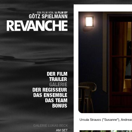
Ursula Strauss ("Susanne"), Andrea
GALERIE LUKAS BECK
AM SET