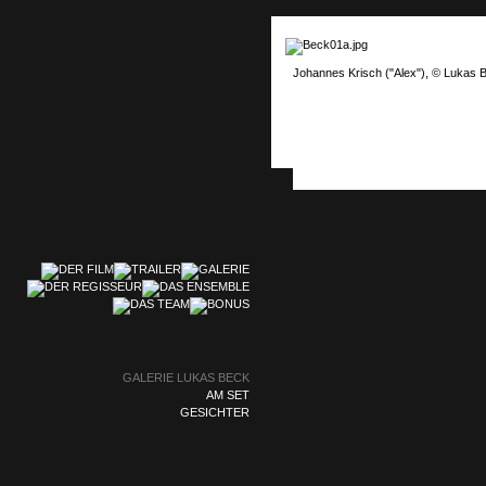
Johannes Krisch ("Alex"), © Lukas 
GALERIE LUKAS BECK
AM SET
GESICHTER