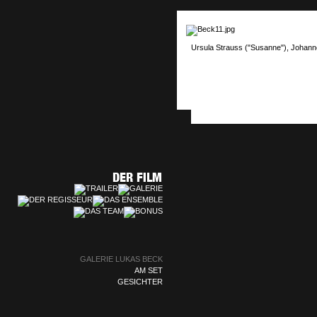
Ursula Strauss ("Susanne"), Johann
GALERIE LUKAS BECK
AM SET
GESICHTER