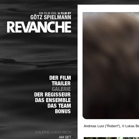
Andreas Lust ("Robert"), © Lukas B
GALERIE LUKAS BECK
AM SET