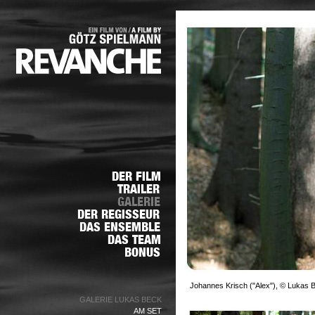
Johannes Krisch ("Alex"), © Lukas 
GALERIE LUKAS BECK
AM SET