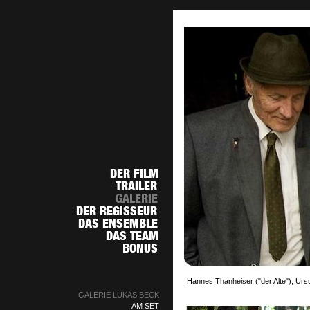
Hannes Thanheiser ("der Alte"), Urs
GALERIE LUKAS BECK
AM SET