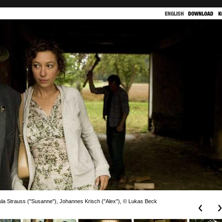
ula Strauss ("Susanne"), Johannes Krisch ("Alex"), © Lukas Beck