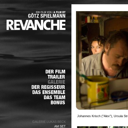
Johannes Krisch ("Alex"), Ursula S
GALERIE LUKAS BECK
AM SET