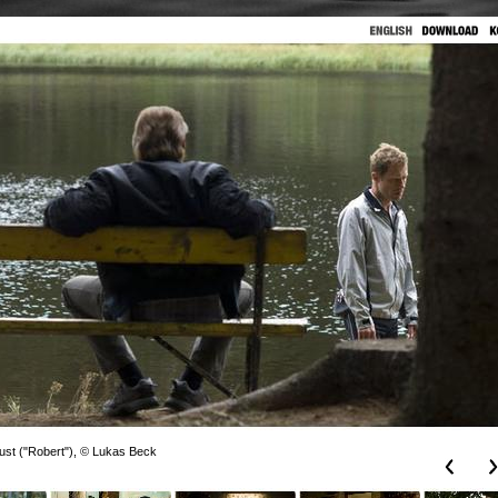
ust ("Robert"), © Lukas Beck