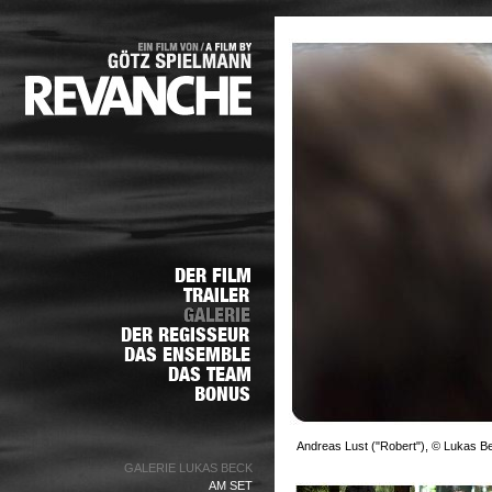
Andreas Lust ("Robert"), © Lukas B
GALERIE LUKAS BECK
AM SET